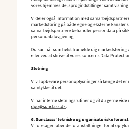
vores hjemmeside, sprogindstillinger samt visning a
Vi deler også information med samarbejdspartnere f
markedsføring på både egne og eksterne kanaler sås
samarbejdspartnere behandler persondata på sik
persondatalovgivning.
Du kan når som helst framelde dig markedsføring v
eller ved at skrive til vores koncerns Data Protect
Sletning
Vi vil opbevare personoplysninger så længe det er n
samtykke til det.
Vi har interne sletningsrutiner og vil du gerne vide
dpo@sunclass.dk
.
6. Sunclasss’ tekniske og organisatoriske forans
Vi foretager løbende foranstaltninger for at opfyl