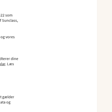
4422 som
f Sunclass,
 og vores
dterer dine
lar
. Læs
et gælder
data og