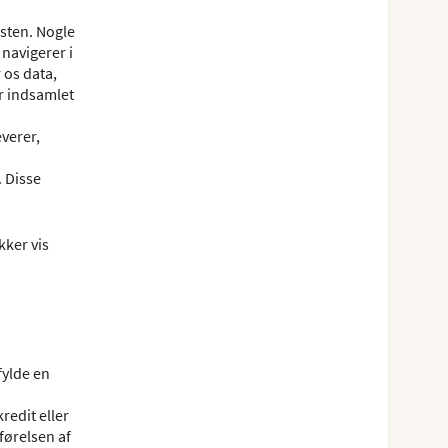
esten. Nogle
navigerer i
 os data,
ar indsamlet
verer,
. Disse
kker vis
fylde en
redit eller
førelsen af