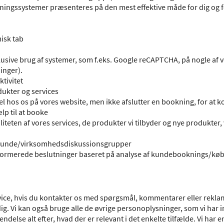
ookningssystemer præsenteres på den mest effektive måde for dig og f
isk tab
klusive brug af systemer, som f.eks. Google reCAPTCHA, på nogle af v
inger).
ktivitet
dukter og services
el hos os på vores website, men ikke afslutter en bookning, for at k
lp til at booke
iteten af vores services, de produkter vi tilbyder og nye produkter, v
ler kunde/virksomhedsdiskussionsgrupper
informerede beslutninger baseret på analyse af kundebooknings/kø
ervice, hvis du kontakter os med spørgsmål, kommentarer eller reklam
 dig. Vi kan også bruge alle de øvrige personoplysninger, som vi har 
delse alt efter, hvad der er relevant i det enkelte tilfælde. Vi har e