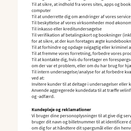
Til at sikre, at indhold fra vores sites, apps og b
computer
Til at underrette dig om ændringer af vores service
Til beskyttelse af vores virksomheder mod økonom
Til inkasso eller kreditundersøgelse
Til verifikation af betalingskort og bookninger (in
for at sikre, at der kun foretages ægte kundebookn
Til at forhindre og opdage svigagtig eller kriminel a
Til at fremme vores forretning, forbedre vores pro
Til at kontakte dig, hvis du foretager en forespørgs
om der var et problem, eller om du har brug for hjæ
Til intern undersøgelse/analyse for at forbedre kval
ved at:
Invitere kunder til at deltage i undersøgelser el
Anvende aggregerede kundedata til at træffe vel
og -adfærd.
Kundepleje og reklamationer
Vi bruger dine personoplysninger til at give dig s
bruger dit navn og billetnummer til at identificere
om dig for at håndtere dit spørgsmål eller din henven