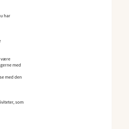
du har
e
e være
ningerne med
lse med den
iviteter, som