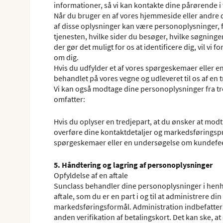
informationer, så vi kan kontakte dine pårørende i 
Når du bruger en af vores hjemmeside eller andre di
af disse oplysninger kan være personoplysninger, f
tjenesten, hvilke sider du besøger, hvilke søgninger
der gør det muligt for os at identificere dig, vil 
om dig.
Hvis du udfylder et af vores spørgeskemaer eller 
behandlet på vores vegne og udleveret til os af en t
Vi kan også modtage dine personoplysninger fra tre
omfatter:
Hvis du oplyser en tredjepart, at du ønsker at mod
overføre dine kontaktdetaljer og markedsføringspr
spørgeskemaer eller en undersøgelse om kundefe
5. Håndtering og lagring af personoplysninger
Opfyldelse af en aftale
Sunclass behandler dine personoplysninger i henhol
aftale, som du er en part i og til at administrere di
markedsføringsformål. Administration indbefatter og
anden verifikation af betalingskort. Det kan ske,