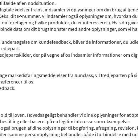
tilfælde af en nødsituation.
gitale ydelser fra os, indsamler vi oplysninger om din brug af tjen
.eks. dit IP-nummer. Vi indsamler også oplysninger om, hvordan du 
 du foretager og hvilke produkter, du er interesseret i. Hvis du giver
vi forbinde data om dit brugsmønster med andre oplysninger, som vi h
en undersøgelse om kundefeedback, bliver de informationer, du udle
redjepart.
djepartskilder, der på vegne af os indsamler informationer om dig
tage markedsføringsmeddelelser fra Sunclass, vil tredjeparten på si
æferencer til os.
edback.
d til loven. Hovedsageligt behandler vi dine oplysninger for at op
n bestilling eller baseret på en legitim interesse som eksempelvis
så brugen af dine oplysninger til bogføring, afregning, revision, k
 at den samme personoplysning behandles både i forbindelse med ud