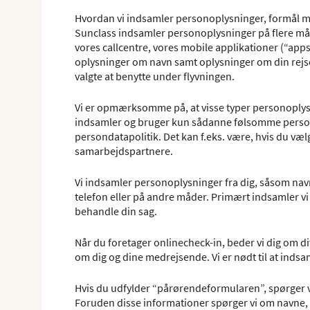
Hvordan vi indsamler personoplysninger, formål m
Sunclass indsamler personoplysninger på flere måde
vores callcentre, vores mobile applikationer (“apps”
oplysninger om navn samt oplysninger om din rejse,
valgte at benytte under flyvningen.
Vi er opmærksomme på, at visse typer personoplysn
indsamler og bruger kun sådanne følsomme person
persondatapolitik. Det kan f.eks. være, hvis du v
samarbejdspartnere.
Vi indsamler personoplysninger fra dig, såsom navn
telefon eller på andre måder. Primært indsamler vi
behandle din sag.
Når du foretager onlinecheck-in, beder vi dig om 
om dig og dine medrejsende. Vi er nødt til at indsam
Hvis du udfylder “pårørendeformularen”, spørger v
Foruden disse informationer spørger vi om navne,