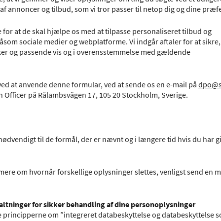
f annoncer og tilbud, som vi tror passer til netop dig og dine præf
or at de skal hjælpe os med at tilpasse personaliseret tilbud og
om sociale medier og webplatforme. Vi indgår aftaler for at sikre,
ker og passende vis og i overensstemmelse med gældende
ed at anvende denne formular, ved at sende os en e-mail på
dpo@s
ion Officer på Rålambsvägen 17, 105 20 Stockholm, Sverige.
ødvendigt til de formål, der er nævnt og i længere tid hvis du har g
 mere om hvornår forskellige oplysninger slettes, venligst send en mai
taltninger for sikker behandling af dine personoplysninger
de principperne om ”integreret databeskyttelse og databeskyttelse 