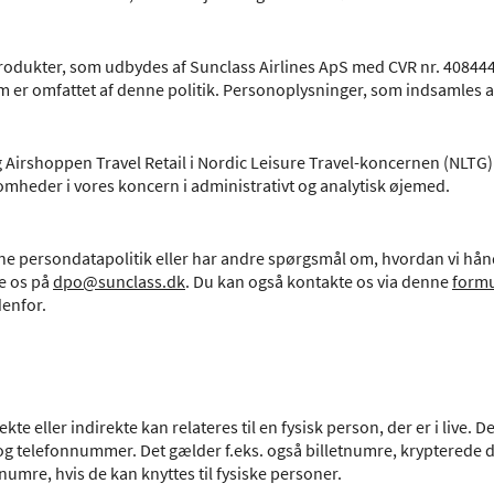
produkter, som udbydes af Sunclass Airlines ApS med CVR nr. 4084
m er omfattet af denne politik. Personoplysninger, som indsamles a
g Airshoppen Travel Retail i Nordic Leisure Travel-koncernen (NLTG)
omheder i vores koncern i administrativt og analytisk øjemed.
e persondatapolitik eller har andre spørgsmål om, hvordan vi hån
e os på
dpo@sunclass.dk
. Du kan også kontakte os via denne
formu
enfor.
e eller indirekte kan relateres til en fysisk person, der er i live. D
g telefonnummer. Det gælder f.eks. også billetnumre, krypterede 
-numre, hvis de kan knyttes til fysiske personer.