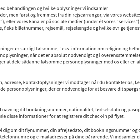
ed behandlingen og hvilke oplysninger vi indsamler
r, men først og fremmest fra din rejsearrangør, via vores websites 
), eller vores kanaler på sociale medier (under ét vores “services”).
 f.eks billetnummer, rejsemål, rejselængde og hvilke øvrige tjenes
inger er særligt følsomme, f.eks. information om religion og helbr
oplysninger, når det er absolut nødvendigt og i overensstemmels
ælger at dele sådanne følsomme personoplysninger med os eller en a
, adresse, kontaktoplysninger vi modtager når du kontakter os, f.ek
 de personoplysninger, der er nødvendige for at besvare dit spørgsm
dit navn og dit bookningsnummer, nationalitet, fødselsdato og paso
le disse informationer for at registrere dit check-in på flyet.
i dig om dit flynummer, din afrejsedato, dit bookningsnummer og d
 telefonnumre og e-mailadresser på dine pårørende. Vi indsamler d