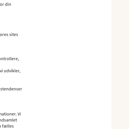
or din
ores sites
ontrollere,
i udvikler,
bstendenser
ationer. Vi
indsamlet
n fælles