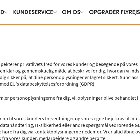
RD
KUNDESERVICE
OM OS
OPGRADÉR FLYREJ
espekterer privatlivets fred for vores kunder og besøgende på vores
n klar og gennemskuelig måde at beskrive for dig, hvordan vi indsa
ig sikker på, at dine personoplysninger er lagret sikkert. Sunclass 
 med EU's databeskyttelsesforordning (GDPR).
amler personoplysningerne fra dig, vil oplysninger blive behandlet i
ever op til vores kunders forventninger og vores egne høje krav til inte
 datahåndtering, IT-sikkerhed eller andre spørgsmål vedrørende GD
 høre fra dig via kontaktoplysningerne nedenfor. Vi er altid åbne o
ck fra vores kunder, medarbejdere og andre berørte.