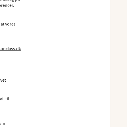
erencer.
 at vores
unclass.dk
ivet
l til
som