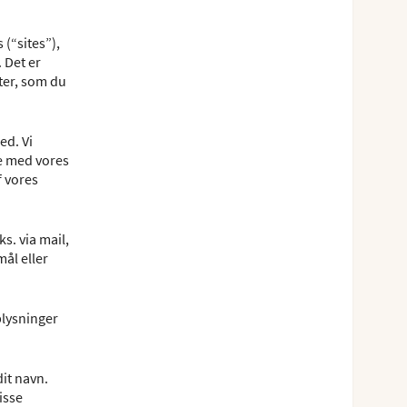
(“sites”),
 Det er
ter, som du
ed. Vi
e med vores
f vores
s. via mail,
ål eller
plysninger
it navn.
isse