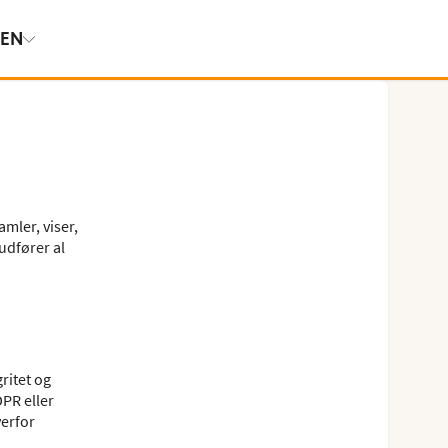
SEN
mler, viser,
udfører al
gritet og
PR eller
verfor