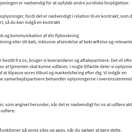
plysningen er nødvendig for at opfylde andre juridiske forpligtelser.
oplysninger, fordi det er nødvendigt i relation til en kontrakt, som 
ørt, så du kan indgå en kontrakt
 køb og kommunikation af din flybookning
ing eller dit køb, inklusive afsendelse af bekræftelse og relevant
 bestilt fra os, bruger vi leverandører og aftalepartnere. Det vil oft
for at tjenesten skal kunne udføres. I nogle tilfælde deler vi oplys
at tilpasse vores tilbud og markedsføring efter dig. Vi indgår en
anne samarbejdspartnere behandler oplysningerne i overensstemme
 som angivet herunder, når det er nødvendigt for os at udføre akt
 udføre:
ve funktioner på vores sites og apps, når du vælger at gøre dette.