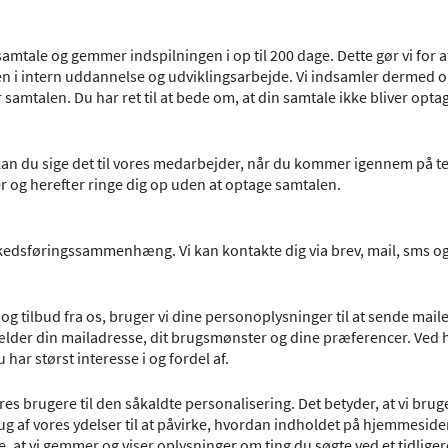
samtale og gemmer indspilningen i op til 200 dage. Dette gør vi for a
len i intern uddannelse og udviklingsarbejde. Vi indsamler dermed
mtalen. Du har ret til at bede om, at din samtale ikke bliver optag
, kan du sige det til vores medarbejder, når du kommer igennem på t
 og herefter ringe dig op uden at optage samtalen.
edsføringssammenhæng. Vi kan kontakte dig via brev, mail, sms og
g tilbud fra os, bruger vi dine personoplysninger til at sende mailen
et gælder din mailadresse, dit brugsmønster og dine præferencer. Ved 
u har størst interesse i og fordel af.
s brugere til den såkaldte personalisering. Det betyder, at vi brug
ug af vores ydelser til at påvirke, hvordan indholdet på hjemmeside
, at vi gemmer og viser oplysninger om ting du søgte ved et tidlige