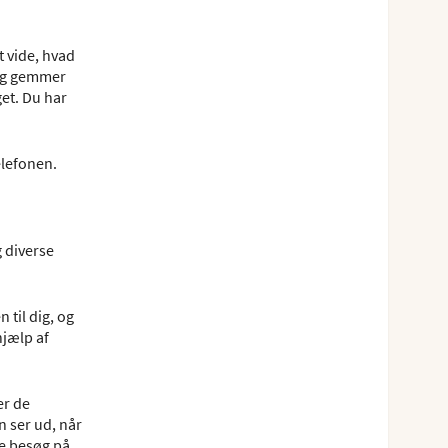
t vide, hvad
 og gemmer
et. Du har
elefonen.
 diverse
 til dig, og
hjælp af
er de
n ser ud, når
re besøg på