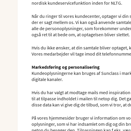
nordisk kundeservicefunktion inden for NLTG.
Når du ringer til vores kundecenter, optager vi din 
der er sagt mellem os. Vi kan også anvende samta
alle de personoplysninger, som forekommer under sa
også ret til at bede om, at optagelsen bliver slettet.
Hvis du ikke ønsker, at din samtale bliver optaget
Vores medarbejder vil tage imod dit telefonnummer
Markedsføring og personalisering
Kundeoplysningerne kan bruges af Sunclass i mark
digitale kanaler.
Hvis du har valgt at modtage mails med inspiration o
til at tilpasse indholdet i mailen til netop dig. D
disse data kan vi give dig de tilbud, som vi tror, at d
På vores hjemmesider bruger vi information om vore
oplysninger, som vi har indsamlet om dig og din br
netop du besøger den. Tilpasningen kan f.eks. være