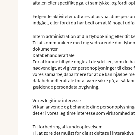
aftalen eller specifikt pga. et samtykke, og fordi o
Følgende aktiviteter udføres af os vha. dine person
indgået, eller fordi du har bedt om at få noget udf
Intern administration af din flybookning eller dit
Til at kommunikere med dig vedrørende din flybookn
dokumenter
Databehandleraftale
For at kunne tilbyde nogle af de ydelser, som du har
nødvendigt, at vi giver personoplysninger til disse 
vores samarbejdspartnere for at de kan hjælpe med 
databehandleraftale for at være sikre på, at såd
gældende persondatalovgivning.
Vores legitime interesse
Vi kan anvende og behandle dine personoplysninger,
det er i vores legitime interesse som virksomhed at
Til forbedring af kundeoplevelsen:
Til at gøre det muligt for dig at deltage i interakti