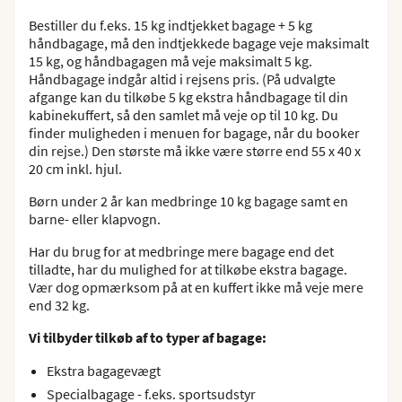
Bestiller du f.eks. 15 kg indtjekket bagage + 5 kg
håndbagage, må den indtjekkede bagage veje maksimalt
15 kg, og håndbagagen må veje maksimalt 5 kg.
Håndbagage indgår altid i rejsens pris. (På udvalgte
afgange kan du tilkøbe 5 kg ekstra håndbagage til din
kabinekuffert, så den samlet må veje op til 10 kg. Du
finder muligheden i menuen for bagage, når du booker
din rejse.) Den største må ikke være større end 55 x 40 x
20 cm inkl. hjul.
Børn under 2 år kan medbringe 10 kg bagage samt en
barne- eller klapvogn.
Har du brug for at medbringe mere bagage end det
tilladte, har du mulighed for at tilkøbe ekstra bagage.
Vær dog opmærksom på at en kuffert ikke må veje mere
end 32 kg.
Vi tilbyder tilkøb af to typer af bagage:
Ekstra bagagevægt
Specialbagage - f.eks. sportsudstyr